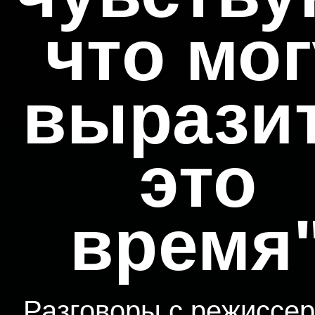
что мог
вырази
это
время
Разговоры с режиссер