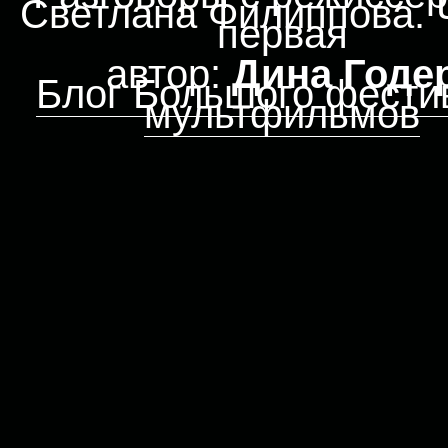
Светлана Филиппова. 
первая
автор:
Дина Годе
Блог Большого фести
мультфильмов