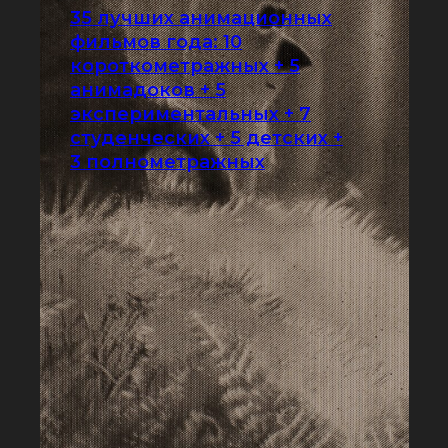
35 лучших анимационных
фильмов года: 10
короткометражных + 5
анимадоков + 5
экспериментальных + 7
студенческих + 5 детских +
3 полнометражных