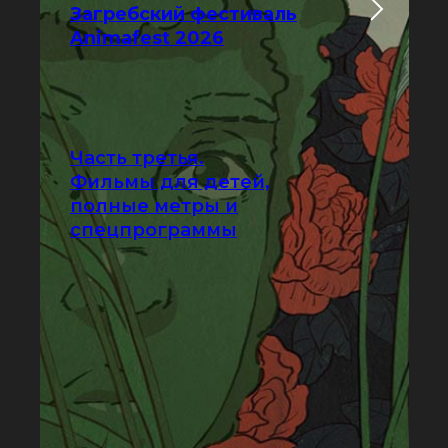
Загребский фестиваль
Animafest 2026
Часть третья.
Фильмы для детей,
полные метры и
спецпрограммы